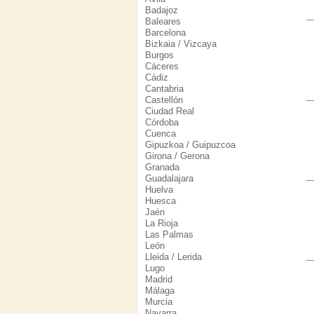
Badajoz
Baleares
Barcelona
Bizkaia / Vizcaya
Burgos
Cáceres
Cádiz
Cantabria
Castellón
Ciudad Real
Córdoba
Cuenca
Gipuzkoa / Guipuzcoa
Girona / Gerona
Granada
Guadalajara
Huelva
Huesca
Jaén
La Rioja
Las Palmas
León
Lleida / Lerida
Lugo
Madrid
Málaga
Murcia
Navarra