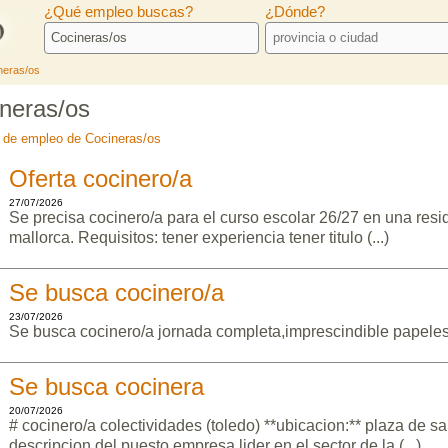
¿Qué empleo buscas?
¿Dónde?
neras/os
neras/os
s de empleo de Cocineras/os
Oferta cocinero/a
27/07/2026
Se precisa cocinero/a para el curso escolar 26/27 en una res
mallorca. Requisitos: tener experiencia tener titulo (...)
Se busca cocinero/a
23/07/2026
Se busca cocinero/a jornada completa,imprescindible papeles
Se busca cocinera
20/07/2026
# cocinero/a colectividades (toledo) **ubicacion:** plaza de s
descripcion del puesto empresa lider en el sector de la (...)