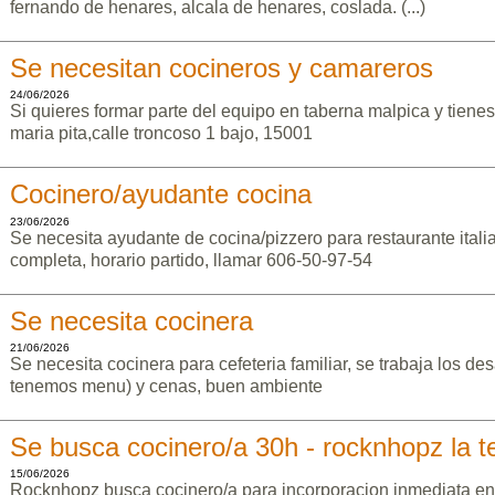
fernando de henares, alcala de henares, coslada. (...)
Se necesitan cocineros y camareros
24/06/2026
Si quieres formar parte del equipo en taberna malpica y tien
maria pita,calle troncoso 1 bajo, 15001
Cocinero/ayudante cocina
23/06/2026
Se necesita ayudante de cocina/pizzero para restaurante itali
completa, horario partido, llamar 606-50-97-54
Se necesita cocinera
21/06/2026
Se necesita cocinera para cefeteria familiar, se trabaja los 
tenemos menu) y cenas, buen ambiente
Se busca cocinero/a 30h - rocknhopz la te
15/06/2026
Rocknhopz busca cocinero/a para incorporacion inmediata en l