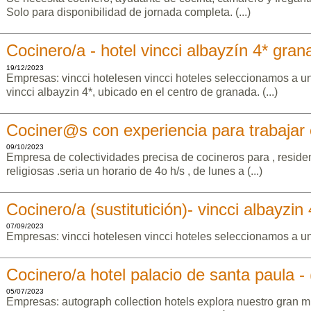
Solo para disponibilidad de jornada completa. (...)
Cocinero/a - hotel vincci albayzín 4* gran
19/12/2023
Empresas: vincci hotelesen vincci hoteles seleccionamos a un
vincci albayzin 4*, ubicado en el centro de granada. (...)
Cociner@s con experiencia para trabajar
09/10/2023
Empresa de colectividades precisa de cocineros para , reside
religiosas .seria un horario de 4o h/s , de lunes a (...)
Cocinero/a (sustitutición)- vincci albayzin
07/09/2023
Empresas: vincci hotelesen vincci hoteles seleccionamos a un/
Cocinero/a hotel palacio de santa paula -
05/07/2023
Empresas: autograph collection hotels explora nuestro gran