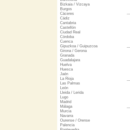
Bizkaia / Vizcaya
Burgos
Cáceres
Cádiz
Cantabria
Castellón
Ciudad Real
Córdoba
Cuenca
Gipuzkoa / Guipuzcoa
Girona / Gerona
Granada
Guadalajara
Huelva
Huesca
Jaén
La Rioja
Las Palmas
León
Lleida / Lerida
Lugo
Madrid
Málaga
Murcia
Navarra
Ourense / Orense
Palencia
Pontevedra