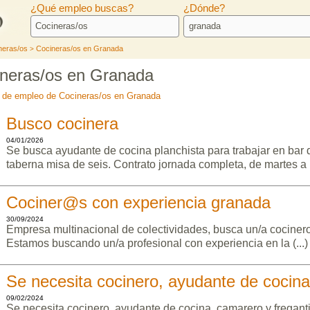
¿Qué empleo buscas?
¿Dónde?
neras/os
Cocineras/os en Granada
>
ineras/os en Granada
as de empleo de Cocineras/os en Granada
Busco cocinera
04/01/2026
Se busca ayudante de cocina planchista para trabajar en bar 
taberna misa de seis. Contrato jornada completa, de martes a (
Cociner@s con experiencia granada
30/09/2024
Empresa multinacional de colectividades, busca un/a cocinero
Estamos buscando un/a profesional con experiencia en la (...)
Se necesita cocinero, ayudante de cocina
09/02/2024
Se necesita cocinero, ayudante de cocina, camarero y fregant