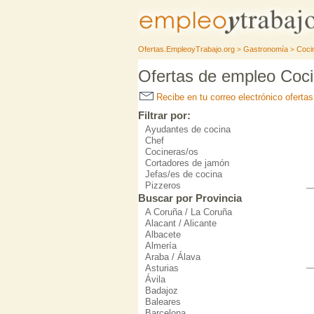
Ofertas.EmpleoyTrabajo.org
Gastronomía
Coci
>
>
Ofertas de empleo Coc
Recibe en tu correo electrónico ofert
Filtrar por:
Ayudantes de cocina
Chef
Cocineras/os
Cortadores de jamón
Jefas/es de cocina
Pizzeros
Buscar por Provincia
A Coruña / La Coruña
Alacant / Alicante
Albacete
Almería
Araba / Álava
Asturias
Ávila
Badajoz
Baleares
Barcelona