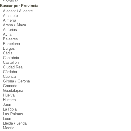
Somelier
Buscar por Provincia
Alacant / Alicante
Albacete
Almería
Araba / Álava
Asturias
Ávila
Baleares
Barcelona
Burgos
Cádiz
Cantabria
Castellón
Ciudad Real
Córdoba
Cuenca
Girona / Gerona
Granada
Guadalajara
Huelva
Huesca
Jaén
La Rioja
Las Palmas
León
Lleida / Lerida
Madrid