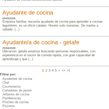
Ayudante de cocina
03/05/2026
Empresa familiar, necesita ayudante de cocina para aprender a cocinar
legumbres, es un oficio catalan. Horario solo mananas. De martes a
sabado. (...)
Ayudante/a de cocina - getafe
25/04/2026
Ubicacion: getafe estamos buscando personas responsables, con
experiencia en el sector de comida rapida, con gran capacidad de
aprendizaje y que (...)
1
2
3
4
5
>
>>
>|
Filtrar por:
Ayudantes de cocina
Chef
Cocineras/os
Cortadores de jamón
Jefas/es de cocina
Parrilleros/as
Pinches de cocina
Pizzeros