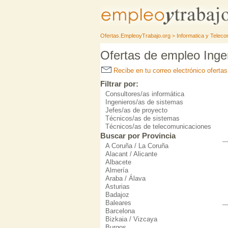
Ofertas.EmpleoyTrabajo.org
Informatica y Telec
>
Ofertas de empleo Inge
Recibe en tu correo electrónico oferta
Filtrar por:
Consultores/as informática
Ingenieros/as de sistemas
Jefes/as de proyecto
Técnicos/as de sistemas
Técnicos/as de telecomunicaciones
Buscar por Provincia
A Coruña / La Coruña
Alacant / Alicante
Albacete
Almería
Araba / Álava
Asturias
Badajoz
Baleares
Barcelona
Bizkaia / Vizcaya
Burgos