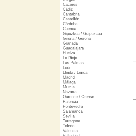
Cáceres
Cádiz
Cantabria
Castellón
Córdoba
Cuenca
Gipuzkoa / Guipuzcoa
Girona / Gerona
Granada
Guadalajara
Huelva
La Rioja
Las Palmas
León
Lleida / Lerida
Madrid
Málaga
Murcia
Navarra
Ourense / Orense
Palencia
Pontevedra
Salamanca
Sevilla
Tarragona
Toledo
Valencia
Valladolid