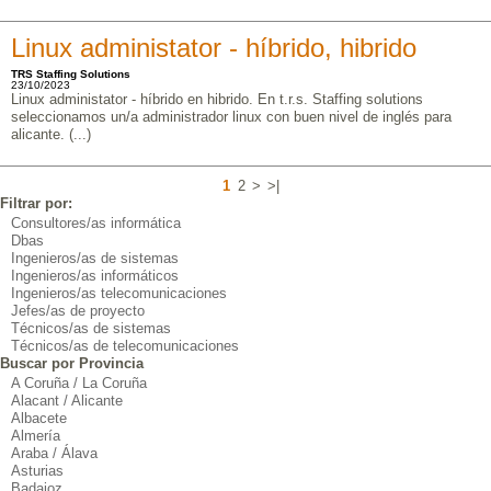
Linux administator - híbrido, hibrido
TRS Staffing Solutions
23/10/2023
Linux administator - híbrido en hibrido. En t.r.s. Staffing solutions
seleccionamos un/a administrador linux con buen nivel de inglés para
alicante. (...)
1
2
>
>|
Filtrar por:
Consultores/as informática
Dbas
Ingenieros/as de sistemas
Ingenieros/as informáticos
Ingenieros/as telecomunicaciones
Jefes/as de proyecto
Técnicos/as de sistemas
Técnicos/as de telecomunicaciones
Buscar por Provincia
A Coruña / La Coruña
Alacant / Alicante
Albacete
Almería
Araba / Álava
Asturias
Badajoz