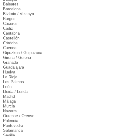
Baleares
Barcelona
Bizkaia / Vizcaya
Burgos
Cáceres
Cádiz
Cantabria
Castellón
Córdoba
Cuenca
Gipuzkoa / Guipuzcoa
Girona / Gerona
Granada
Guadalajara
Huelva
La Rioja
Las Palmas
León
Lleida / Lerida
Madrid
Málaga
Murcia
Navarra
Ourense / Orense
Palencia
Pontevedra
Salamanca
Sevilla