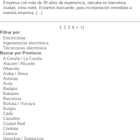
Empresa con más de 30 años de experiencia, ubicaba en barcelona
ciudad, zona norte. Estamos buscando, para incorporación inmediata a
nuestra empresa, (...)
1
2
3
4
>
>|
Filtrar por:
Electricistas
Ingenieros/as electrónica
Técnicos/as electrónica
Buscar por Provincia
A Coruña / La Coruña
Alacant / Alicante
Albacete
Araba / Álava
Asturias
Ávila
Badajoz
Baleares
Barcelona
Bizkaia / Vizcaya
Burgos
Cádiz
Castellón
Ciudad Real
Córdoba
Cuenca
Gipuzkoa / Guipuzcoa