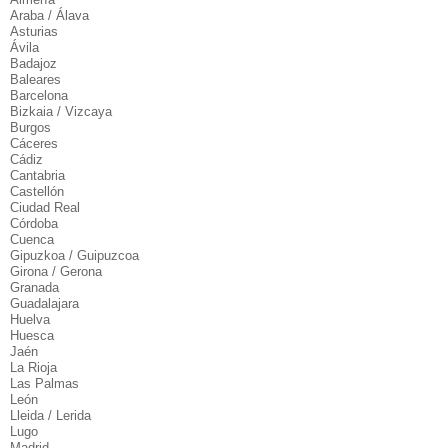
Araba / Álava
Asturias
Ávila
Badajoz
Baleares
Barcelona
Bizkaia / Vizcaya
Burgos
Cáceres
Cádiz
Cantabria
Castellón
Ciudad Real
Córdoba
Cuenca
Gipuzkoa / Guipuzcoa
Girona / Gerona
Granada
Guadalajara
Huelva
Huesca
Jaén
La Rioja
Las Palmas
León
Lleida / Lerida
Lugo
Madrid