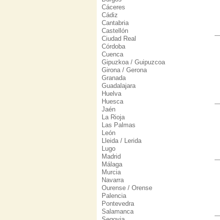
Cáceres
Cádiz
Cantabria
Castellón
Ciudad Real
Córdoba
Cuenca
Gipuzkoa / Guipuzcoa
Girona / Gerona
Granada
Guadalajara
Huelva
Huesca
Jaén
La Rioja
Las Palmas
León
Lleida / Lerida
Lugo
Madrid
Málaga
Murcia
Navarra
Ourense / Orense
Palencia
Pontevedra
Salamanca
Segovia