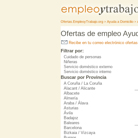
Ofertas.EmpleoyTrabajo.org
Ayuda a Domicilio
>
>
Ofertas de empleo Ayuda
Recibe en tu correo electrónico oferta
Filtrar por:
Cuidado de personas
Niñeras
Servicio doméstico externo
Servicio doméstico interno
Buscar por Provincia
A Coruña / La Coruña
Alacant / Alicante
Albacete
Almería
Araba / Álava
Asturias
Ávila
Badajoz
Baleares
Barcelona
Bizkaia / Vizcaya
Burgos