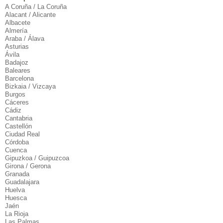
A Coruña / La Coruña
Alacant / Alicante
Albacete
Almería
Araba / Álava
Asturias
Ávila
Badajoz
Baleares
Barcelona
Bizkaia / Vizcaya
Burgos
Cáceres
Cádiz
Cantabria
Castellón
Ciudad Real
Córdoba
Cuenca
Gipuzkoa / Guipuzcoa
Girona / Gerona
Granada
Guadalajara
Huelva
Huesca
Jaén
La Rioja
Las Palmas