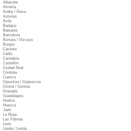
Albacete
Almería
Araba / Álava
Asturias
Ávila
Badajoz
Baleares
Barcelona
Bizkaia / Vizcaya
Burgos
Cáceres
Cádiz
Cantabria
Castellón
Ciudad Real
Córdoba
Cuenca
Gipuzkoa / Guipuzcoa
Girona / Gerona
Granada
Guadalajara
Huelva
Huesca
Jaén
La Rioja
Las Palmas
León
Lleida / Lerida