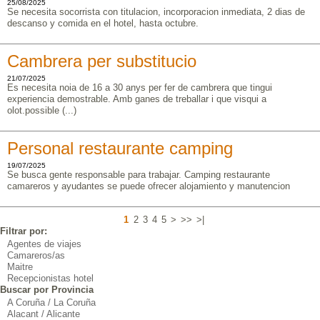
25/08/2025
Se necesita socorrista con titulacion, incorporacion inmediata, 2 dias de
descanso y comida en el hotel, hasta octubre.
Cambrera per substitucio
21/07/2025
Es necesita noia de 16 a 30 anys per fer de cambrera que tingui
experiencia demostrable. Amb ganes de treballar i que visqui a
olot.possible (...)
Personal restaurante camping
19/07/2025
Se busca gente responsable para trabajar. Camping restaurante
camareros y ayudantes se puede ofrecer alojamiento y manutencion
1
2
3
4
5
>
>>
>|
Filtrar por:
Agentes de viajes
Camareros/as
Maitre
Recepcionistas hotel
Buscar por Provincia
A Coruña / La Coruña
Alacant / Alicante