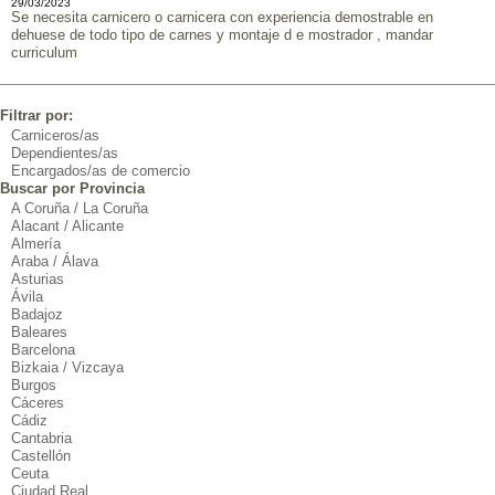
29/03/2023
Se necesita carnicero o carnicera con experiencia demostrable en
dehuese de todo tipo de carnes y montaje d e mostrador , mandar
curriculum
Filtrar por:
Carniceros/as
Dependientes/as
Encargados/as de comercio
Buscar por Provincia
A Coruña / La Coruña
Alacant / Alicante
Almería
Araba / Álava
Asturias
Ávila
Badajoz
Baleares
Barcelona
Bizkaia / Vizcaya
Burgos
Cáceres
Cádiz
Cantabria
Castellón
Ceuta
Ciudad Real