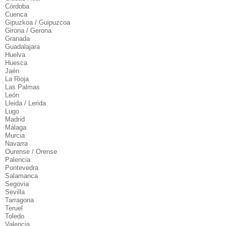
Córdoba
Cuenca
Gipuzkoa / Guipuzcoa
Girona / Gerona
Granada
Guadalajara
Huelva
Huesca
Jaén
La Rioja
Las Palmas
León
Lleida / Lerida
Lugo
Madrid
Málaga
Murcia
Navarra
Ourense / Orense
Palencia
Pontevedra
Salamanca
Segovia
Sevilla
Tarragona
Teruel
Toledo
Valencia