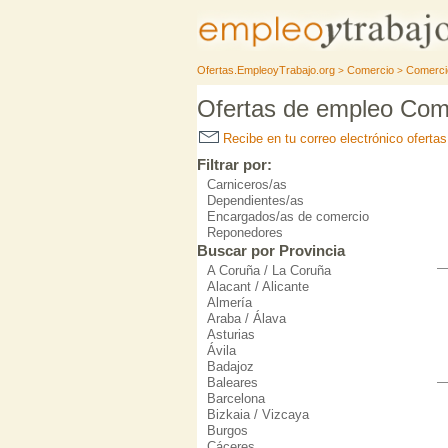
Ofertas.EmpleoyTrabajo.org
Comercio
Comerci
>
>
Ofertas de empleo Com
Recibe en tu correo electrónico ofert
Filtrar por:
Carniceros/as
Dependientes/as
Encargados/as de comercio
Reponedores
Buscar por Provincia
A Coruña / La Coruña
Alacant / Alicante
Almería
Araba / Álava
Asturias
Ávila
Badajoz
Baleares
Barcelona
Bizkaia / Vizcaya
Burgos
Cáceres