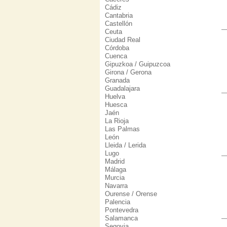
Cádiz
Cantabria
Castellón
Ceuta
Ciudad Real
Córdoba
Cuenca
Gipuzkoa / Guipuzcoa
Girona / Gerona
Granada
Guadalajara
Huelva
Huesca
Jaén
La Rioja
Las Palmas
León
Lleida / Lerida
Lugo
Madrid
Málaga
Murcia
Navarra
Ourense / Orense
Palencia
Pontevedra
Salamanca
Segovia