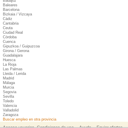
Badajoz
Baleares
Barcelona
Bizkaia / Vizcaya
Cádiz
Cantabria
Ceuta
Ciudad Real
Córdoba
Cuenca
Gipuzkoa / Guipuzcoa
Girona / Gerona
Guadalajara
Huesca
La Rioja
Las Palmas
Lleida / Lerida
Madrid
Málaga
Murcia
Segovia
Sevilla
Toledo
Valencia
Valladolid
Zaragoza
Buscar empleo en otra provincia
Acceso usuarios
Condiciones de uso
Ayuda
Enviar ofertas
-
-
-