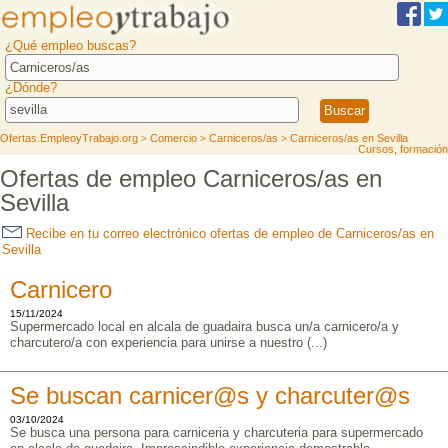
¿Qué empleo buscas?
¿Dónde?
Ofertas.EmpleoyTrabajo.org
Comercio
Carniceros/as
Carniceros/as en Sevilla
>
>
>
Cursos, formación
Ofertas de empleo Carniceros/as en
Sevilla
Recibe en tu correo electrónico ofertas de empleo de Carniceros/as en
Sevilla
Carnicero
15/11/2024
Supermercado local en alcala de guadaira busca un/a carnicero/a y
charcutero/a con experiencia para unirse a nuestro (...)
Se buscan carnicer@s y charcuter@s
03/10/2024
Se busca una persona para carniceria y charcuteria para supermercado