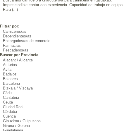
Buscamos carnicero/a charcutero/a para carniceria en galdakao.
Imprescindible contar con experiencia. Capacidad de trabajo en equipo.
Para (...)
Filtrar por:
Carniceros/as
Dependientes/as
Encargados/as de comercio
Farmacias
Pescaderos/as
Buscar por Provincia
Alacant / Alicante
Asturias
Ávila
Badajoz
Baleares
Barcelona
Bizkaia / Vizcaya
Cádiz
Cantabria
Ceuta
Ciudad Real
Córdoba
Cuenca
Gipuzkoa / Guipuzcoa
Girona / Gerona
Guadalajara