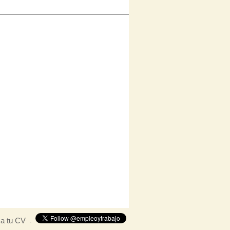
ca tu CV
-