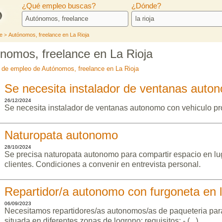
¿Qué empleo buscas?
¿Dónde?
e
Autónomos, freelance en La Rioja
>
nomos, freelance en La Rioja
s de empleo de Autónomos, freelance en La Rioja
Se necesita instalador de ventanas auto
26/12/2024
Se necesita instalador de ventanas autonomo con vehiculo pr
Naturopata autonomo
28/10/2024
Se precisa naturopata autonomo para compartir espacio en lug
clientes. Condiciones a convenir en entrevista personal.
Repartidor/a autonomo con furgoneta en 
06/09/2023
Necesitamos repartidores/as autonomos/as de paqueteria par
situada en diferentes zonas de logrono: requisitos: - (...)