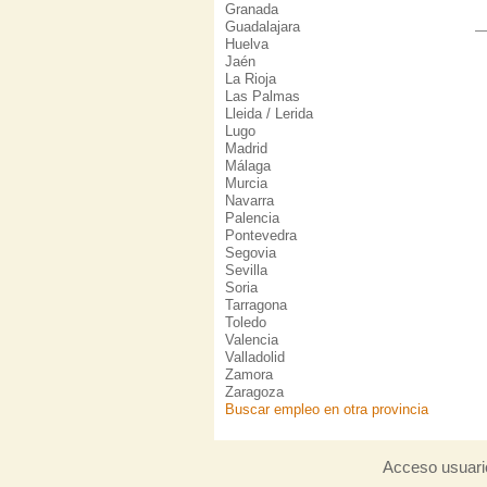
Granada
Guadalajara
Huelva
Jaén
La Rioja
Las Palmas
Lleida / Lerida
Lugo
Madrid
Málaga
Murcia
Navarra
Palencia
Pontevedra
Segovia
Sevilla
Soria
Tarragona
Toledo
Valencia
Valladolid
Zamora
Zaragoza
Buscar empleo en otra provincia
Acceso usuari