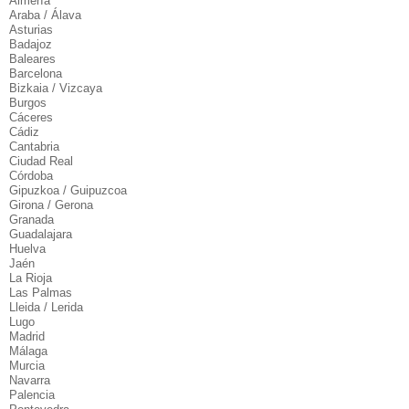
Almería
Araba / Álava
Asturias
Badajoz
Baleares
Barcelona
Bizkaia / Vizcaya
Burgos
Cáceres
Cádiz
Cantabria
Ciudad Real
Córdoba
Gipuzkoa / Guipuzcoa
Girona / Gerona
Granada
Guadalajara
Huelva
Jaén
La Rioja
Las Palmas
Lleida / Lerida
Lugo
Madrid
Málaga
Murcia
Navarra
Palencia