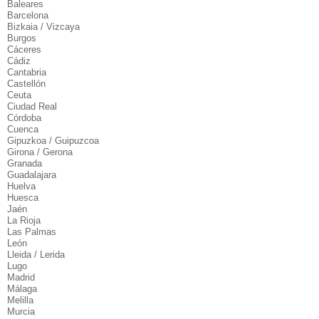
Baleares
Barcelona
Bizkaia / Vizcaya
Burgos
Cáceres
Cádiz
Cantabria
Castellón
Ceuta
Ciudad Real
Córdoba
Cuenca
Gipuzkoa / Guipuzcoa
Girona / Gerona
Granada
Guadalajara
Huelva
Huesca
Jaén
La Rioja
Las Palmas
León
Lleida / Lerida
Lugo
Madrid
Málaga
Melilla
Murcia