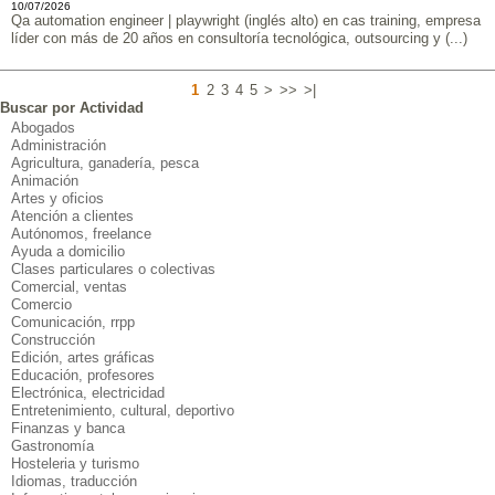
10/07/2026
Qa automation engineer | playwright (inglés alto) en cas training, empresa
líder con más de 20 años en consultoría tecnológica, outsourcing y (...)
1
2
3
4
5
>
>>
>|
Buscar por Actividad
Abogados
Administración
Agricultura, ganadería, pesca
Animación
Artes y oficios
Atención a clientes
Autónomos, freelance
Ayuda a domicilio
Clases particulares o colectivas
Comercial, ventas
Comercio
Comunicación, rrpp
Construcción
Edición, artes gráficas
Educación, profesores
Electrónica, electricidad
Entretenimiento, cultural, deportivo
Finanzas y banca
Gastronomía
Hosteleria y turismo
Idiomas, traducción