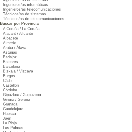
Ingenieros/as informáticos
Ingenieros/as telecomunicaciones
Técnicos/as de sistemas
Técnicos/as de telecomunicaciones
Buscar por Provincia
A Coruña / La Coruña
Alacant / Alicante
Albacete
Almería
Araba / Álava
Asturias
Badajoz
Baleares
Barcelona
Bizkaia / Vizcaya
Burgos
Cádiz
Castellón
Córdoba
Gipuzkoa / Guipuzcoa
Girona / Gerona
Granada
Guadalajara
Huesca
Jaén
La Rioja
Las Palmas