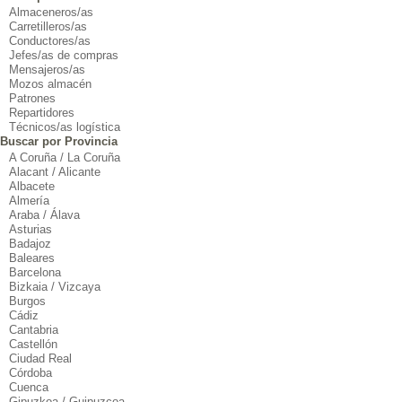
Almaceneros/as
Carretilleros/as
Conductores/as
Jefes/as de compras
Mensajeros/as
Mozos almacén
Patrones
Repartidores
Técnicos/as logística
Buscar por Provincia
A Coruña / La Coruña
Alacant / Alicante
Albacete
Almería
Araba / Álava
Asturias
Badajoz
Baleares
Barcelona
Bizkaia / Vizcaya
Burgos
Cádiz
Cantabria
Castellón
Ciudad Real
Córdoba
Cuenca
Gipuzkoa / Guipuzcoa