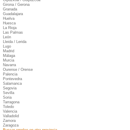
Girona / Gerona
Granada
Guadalajara
Huelva
Huesca
La Rioja
Las Palmas
León
Lleida / Lerida
Lugo
Madrid
Málaga
Murcia
Navarra
Ourense / Orense
Palencia
Pontevedra
Salamanca
Segovia
Sevilla
Soria
Tarragona
Toledo
Valencia
Valladolid
Zamora
Zaragoza
Buscar empleo en otra provincia