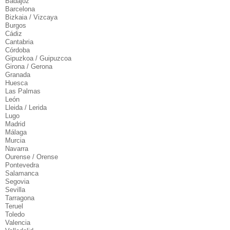
Badajoz
Barcelona
Bizkaia / Vizcaya
Burgos
Cádiz
Cantabria
Córdoba
Gipuzkoa / Guipuzcoa
Girona / Gerona
Granada
Huesca
Las Palmas
León
Lleida / Lerida
Lugo
Madrid
Málaga
Murcia
Navarra
Ourense / Orense
Pontevedra
Salamanca
Segovia
Sevilla
Tarragona
Teruel
Toledo
Valencia