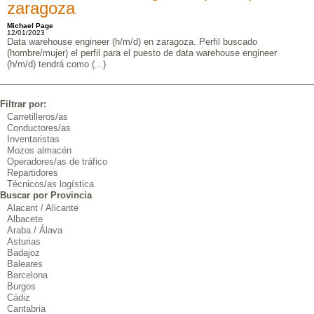
zaragoza
Michael Page
12/01/2023
Data warehouse engineer (h/m/d) en zaragoza. Perfil buscado
(hombre/mujer) el perfil para el puesto de data warehouse engineer
(h/m/d) tendrá como (...)
Filtrar por:
Carretilleros/as
Conductores/as
Inventaristas
Mozos almacén
Operadores/as de tráfico
Repartidores
Técnicos/as logística
Buscar por Provincia
Alacant / Alicante
Albacete
Araba / Álava
Asturias
Badajoz
Baleares
Barcelona
Burgos
Cádiz
Cantabria