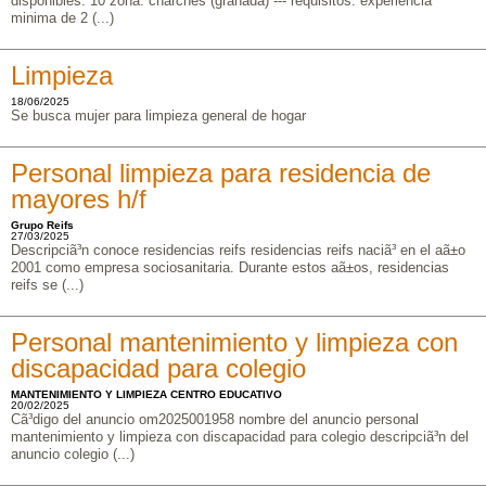
disponibles: 10 zona: charches (granada) --- requisitos: experiencia
minima de 2 (...)
Limpieza
18/06/2025
Se busca mujer para limpieza general de hogar
Personal limpieza para residencia de
mayores h/f
Grupo Reifs
27/03/2025
Descripciã³n conoce residencias reifs residencias reifs naciã³ en el aã±o
2001 como empresa sociosanitaria. Durante estos aã±os, residencias
reifs se (...)
Personal mantenimiento y limpieza con
discapacidad para colegio
MANTENIMIENTO Y LIMPIEZA CENTRO EDUCATIVO
20/02/2025
Cã³digo del anuncio om2025001958 nombre del anuncio personal
mantenimiento y limpieza con discapacidad para colegio descripciã³n del
anuncio colegio (...)