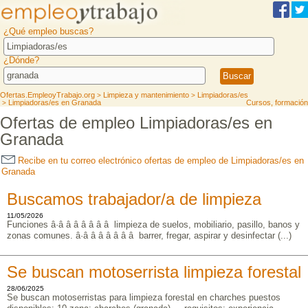
¿Qué empleo buscas?
¿Dónde?
Ofertas.EmpleoyTrabajo.org
Limpieza y mantenimiento
Limpiadoras/es
>
>
Limpiadoras/es en Granada
Cursos, formación
>
Ofertas de empleo Limpiadoras/es en
Granada
Recibe en tu correo electrónico ofertas de empleo de Limpiadoras/es en
Granada
Buscamos trabajador/a de limpieza
11/05/2026
Funciones â·â â â â â â â limpieza de suelos, mobiliario, pasillo, banos y
zonas comunes. â·â â â â â â â barrer, fregar, aspirar y desinfectar (...)
Se buscan motoserrista limpieza forestal
28/06/2025
Se buscan motoserristas para limpieza forestal en charches puestos