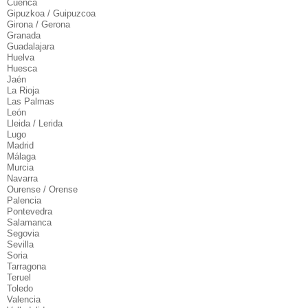
Cuenca
Gipuzkoa / Guipuzcoa
Girona / Gerona
Granada
Guadalajara
Huelva
Huesca
Jaén
La Rioja
Las Palmas
León
Lleida / Lerida
Lugo
Madrid
Málaga
Murcia
Navarra
Ourense / Orense
Palencia
Pontevedra
Salamanca
Segovia
Sevilla
Soria
Tarragona
Teruel
Toledo
Valencia