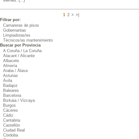
viernes. (...)
1
2
>
>|
Filtrar por:
Camareras de pisos
Gobernantas
Limpiadoras/es
Técnicos/as mantenimiento
Buscar por Provincia
A Coruña / La Coruña
Alacant / Alicante
Albacete
Almería
Araba / Álava
Asturias
Ávila
Badajoz
Baleares
Barcelona
Bizkaia / Vizcaya
Burgos
Cáceres
Cádiz
Cantabria
Castellón
Ciudad Real
Córdoba