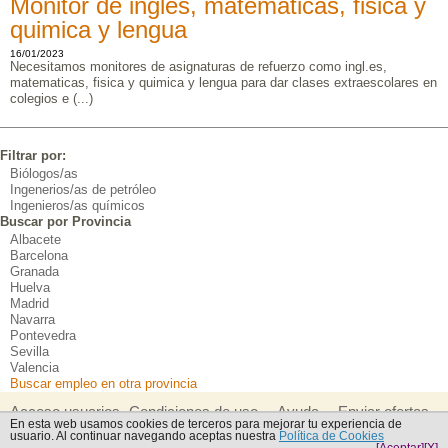
Monitor de ingles, matematicas, fisica y
quimica y lengua
16/01/2023
Necesitamos monitores de asignaturas de refuerzo como ingl.es,
matematicas, fisica y quimica y lengua para dar clases extraescolares en
colegios e (...)
Filtrar por:
Biólogos/as
Ingenerios/as de petróleo
Ingenieros/as químicos
Buscar por Provincia
Albacete
Barcelona
Granada
Huelva
Madrid
Navarra
Pontevedra
Sevilla
Valencia
Buscar empleo en otra provincia
Acceso usuarios
Condiciones de uso
Ayuda
Enviar ofertas
-
-
-
En esta web usamos cookies de terceros para mejorar tu experiencia de
de empleo
Publica tu CV
usuario. Al continuar navegando aceptas nuestra
Política de Cookies
-
-