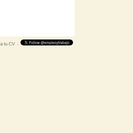
ca tu CV
-