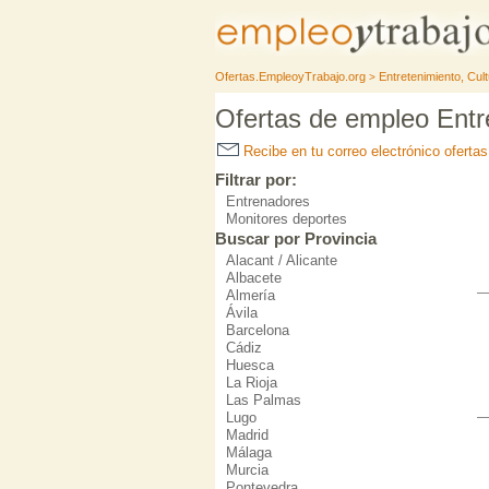
Ofertas.EmpleoyTrabajo.org
Entretenimiento, Cult
>
Ofertas de empleo Entre
Recibe en tu correo electrónico oferta
Filtrar por:
Entrenadores
Monitores deportes
Buscar por Provincia
Alacant / Alicante
Albacete
Almería
Ávila
Barcelona
Cádiz
Huesca
La Rioja
Las Palmas
Lugo
Madrid
Málaga
Murcia
Pontevedra