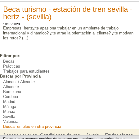
Beca turismo - estación de tren sevilla -
hertz - (sevilla)
10/06/2023
Empresas: hertz¿te apasiona trabajar en un ambiente de trabajo
internacional y dinámico? ¿te atrae la orientación al cliente? ¿te motivan
los retos? (...)
Filtrar por:
Becas
Prácticas
Trabajos para estudiantes
Buscar por Provincia
Alacant / Alicante
Albacete
Barcelona
Córdoba
Madrid
Málaga
Murcia
Sevilla
Valencia
Buscar empleo en otra provincia
Acceso usuarios
Condiciones de uso
Ayuda
Enviar ofertas
-
-
-