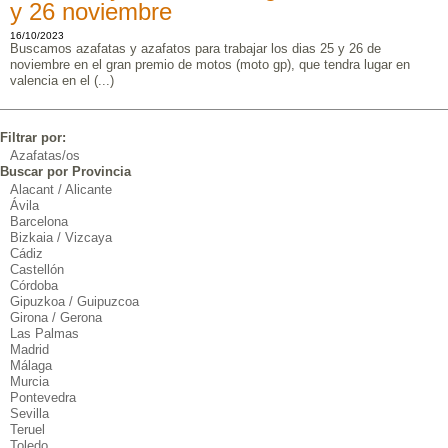
y 26 noviembre
16/10/2023
Buscamos azafatas y azafatos para trabajar los dias 25 y 26 de
noviembre en el gran premio de motos (moto gp), que tendra lugar en
valencia en el (...)
Filtrar por:
Azafatas/os
Buscar por Provincia
Alacant / Alicante
Ávila
Barcelona
Bizkaia / Vizcaya
Cádiz
Castellón
Córdoba
Gipuzkoa / Guipuzcoa
Girona / Gerona
Las Palmas
Madrid
Málaga
Murcia
Pontevedra
Sevilla
Teruel
Toledo